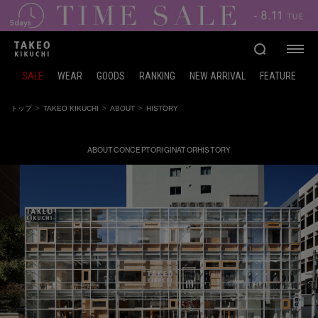
SALE
WEAR
GOODS
RANKING
NEW ARRIVAL
FEATURE
トップ
TAKEO KIKUCHI
ABOUT
HISTORY
ABOUT
CONCEPT
ORIGINATOR
HISTORY