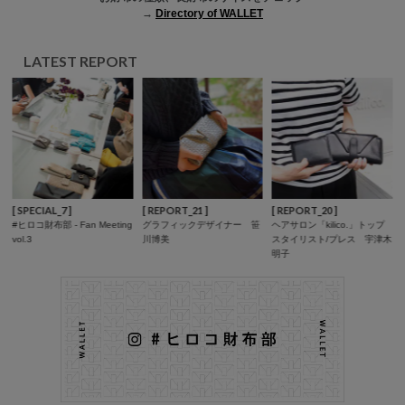
→
Directory of WALLET
LATEST REPORT
[ SPECIAL_7 ]
[ REPORT_21 ]
[ REPORT_20 ]
#ヒロコ財布部 - Fan Meeting
グラフィックデザイナー 笹
ヘアサロン「kilico.」トップ
vol.3
川博美
スタイリスト/プレス 宇津木
明子