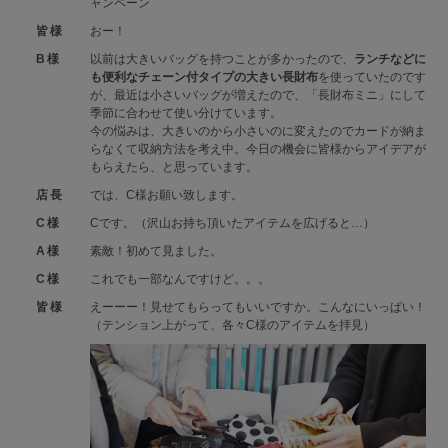
ャンペーン
皆様
おー！
B様
以前は大きいバッグを持つことが多かったので、
ランチなどに
も便利なチェーン付タイプの大きい長財布
を使っていたのです
が、最近は小さいバッグが増えたので、「長財布ミニ」にして
季節に合わせて使い分けています。
今の悩みは、大きいのから小さいのに変えたのでカードが納ま
らなくて収納方法を考え中。今日の機会に皆様からアイデアが
もらえたら、と思っています。
店長
では、C様お願い致します。
C様
Cです。（沢山お持ち頂いたアイテムを広げると…）
A様
素敵！初めて見ました。
C様
これでも一部なんですけど。。。
皆様
えーーー！見せてもらってもいいですか。こんなにいっぱい！
（テンション上がって、各々C様のアイテムを拝見）