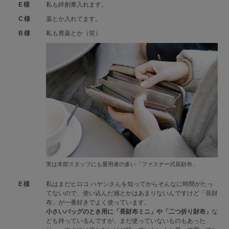
E様
私も絆創膏入れます。
C様
薬とか入れてます。
B様
私も胃薬とか（笑）
実は本部スタッフにも愛用者の多い「ファスナー式長財布」
E様
私はまだヒロコ ハヤシさんを知ってからそんなに時間がたっ
てないので、使い込んだ感とかはあまりないんですけど「長財
布」が一番好きでよく使っています。
小さいバッグのとき用に「長財布ミニ」や「二つ折り財布」
な
ども持っているんですが、まだ使っていないものもあった