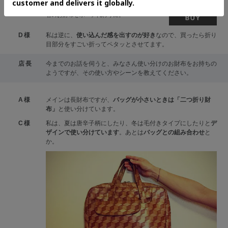
右のお財布をポーチ代わりに。
D様
私は逆に、
使い込んだ感を出すのが好き
なので、買ったら折り
目部分をすごい折ってペタッとさせてます。
店長
今までのお話を伺うと、みなさん使い分けのお財布をお持ちの
ようですが、その使い方やシーンを教えてください。
A様
メインは長財布ですが、
バッグが小さいときは「二つ折り財
布」
と使い分けています。
C様
私は、夏は唐辛子柄にしたり、冬は毛付きタイプにしたりと
デ
ザインで使い分けています
。あとは
バッグとの組み合わせ
と
か。