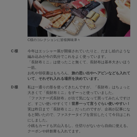
C様のコレクションに皆様興味津々
C様
今年はエッシャー展が開催されていたりと、だまし絵のような
編み込みが今の気分でこれをよく使っています。
「長財布ミニ」は使ったこと無くて、長財布は基本大きいほう
一筋。
お札や領収書はもちろん、
旅の思い出やヘアピンなども入れて
いて、それぞれ入れる場所を決めています。
D様
私は一通りの形を使ってきたんですが、「長財布」はちょっと
大きくて「長財布ミニ」をずーっと使っていました。
「ファスナー式長財布」が出て気になって買ってみたんですけ
ど、すごい使いやすくて！
世界一って言うぐらい使いやすい！
実は昨日まで「長財布ミニ」だったのですが、企画が記事にな
ると聞いたので、ファスナータイプを宣伝したくて今日はこれ
にしました。
小銭もカードも沢山入るし、仕切りがないから自由に使える。
クーポンや絆創膏も入れてます。