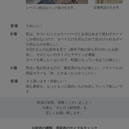
定番商品の引き手。
シーズン商品はリング状の引き手。
皆様
それいい！
B様
私は、今コンビニとかスーパーだとお金はあまり使わずカード
しか使わないので、カードだけを沢山入れて出かけられるポー
チ的なものが欲しい。
今日Cさんのお財布を見て（唐辛子柄の持ち手の付いたお財
布）、そのくらいのサイズとデザインが素敵。
カードを探したくないので、蛇腹になっているほうが嬉しい。
A様
明るい色が好きなので、暖色系のものが欲しい。ジラソーレの
限定カラーも「赤」とかあったらかっこいい。
皆様
そう思います！赤欲しい！
形も素材も、もっともっと面白いものを出していって欲しいで
す。
部員の皆様、有難うございました！
今後も「＃ヒロコ財布部」を
宜しくお願い致します。
お財布の種類、長財布のサイズをチェック