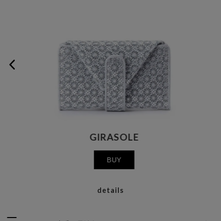
MALVA
BUY
details