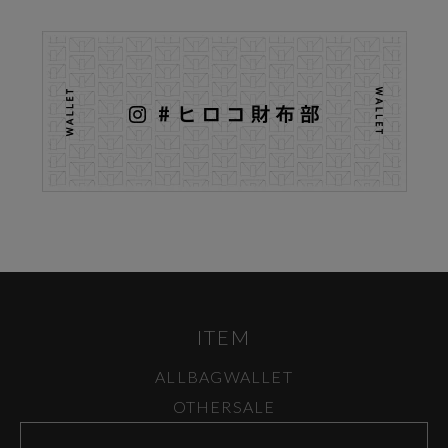
ITEM
ALL
BAG
WALLET
OTHER
SALE