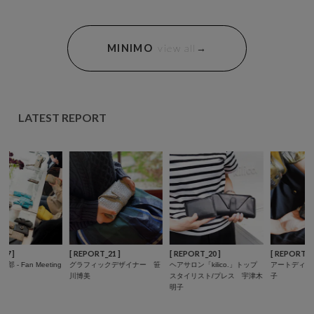
MINIMO
view all
→
LATEST REPORT
[ REPORT_21 ]
[ REPORT_20 ]
[ REPORT_19 ]
[ 
グラフィックデザイナー 笹
ヘアサロン「kilico.」トップ
アートディレクター 稲数麻
#ヒ
川博美
スタイリスト/プレス 宇津木
子
Co
明子