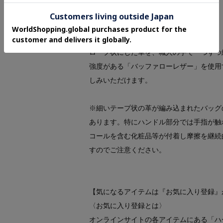
水牛
【シリーズについて】
ロープ状にした革を、職人の手で一つずつ
強度がある「バッファローレザー」を使用
しみいただけます。
※細いテープ状の革が編み込まれたバッグ
あります。特にハンドル部分では手指が触
コールを含む化粧品等が付着し摩擦を継続
すのでご注意ください。
【気になるアイテムは『お気に入り登録』
〈お気に入り登録とは〉
オンラインサイトの各アイテムにある「ハ