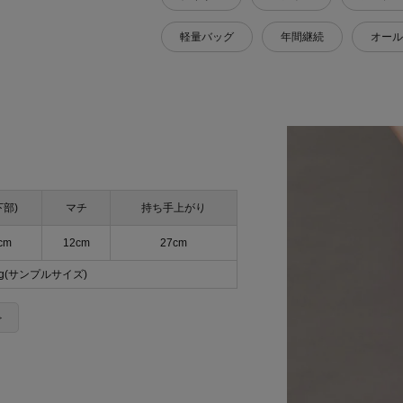
軽量バッグ
年間継続
オール
下部)
マチ
持ち手上がり
cm
12cm
27cm
5g(サンプルサイズ)
＞