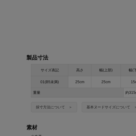
製品寸法
サイズ表記
高さ
幅(上部)
幅(
01(B5未満)
25cm
25cm
15
重量
約31
採寸方法について ＞
基本ヌードサイズについて 
素材