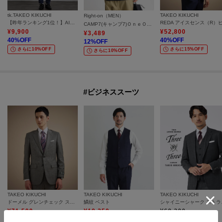
tk.TAKEO KIKUCHI
TAKEO KIKUCHI
Right-on（MEN）
【昨年ランキング1位！】AIRY DRY アソートセットアップ/上下2点セット/吸水速乾/UVカット/マシーンウォッシャブル/シングルジャケット/ダブルジャケット/ワイドテーパードパンツ
CAMP7(キャンプ7)ＯｎｅＯｃｅａｎ半袖Ｔシャツ
¥
9,900
¥
52,800
¥
3,489
40
%OFF
40
%OFF
12
%OFF
さらに10%OFF
さらに15%OFF
さらに10%OFF
#ビジネススーツ
TAKEO KIKUCHI
TAKEO KIKUCHI
TAKEO KIKUCHI
ドーメル グレンチェック スーツ
鱗紋 ベスト
シャイニー
¥
71,500
¥
19,250
¥
69,300
50
%OFF
50
%OFF