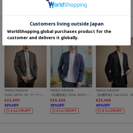
さらに10%OFF
さらに20%OFF
#軽量で着回しが効くアウター
TAKEO KIKUCHI
TAKEO KIKUCHI
TAKEO KIKUCHI
COOL DOTS（R）テーラードジャケット
【抗菌防臭】COOL DOTS（R）ドビープリント ジャケット
¥
22,000
¥
29,260
¥
25,080
50
%OFF
30
%OFF
40
%OFF
さらに10%OFF
さらに15%OFF
さらに20%OFF