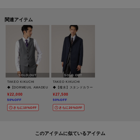
【素材・特性】
1842年創業の英国生地メーカーであるDORMEUILの素材「AMADEUS365」
を使用。
関連アイテム
Super100’sの原毛を使用し、イギリス素材の特徴である打ち込み本数を多く
することで密度を高め、低速織機によりゆっくりと力強く織り上げられま
す。
原毛と英国のしっかりした打ち込み、そして仕上げによる重厚な光沢感がい
かにも良質生地という雰囲気を醸し出してくれます。
AMADEUSの特徴の光沢はそのままに、重量を抑え365日着られるように設計
された素材です。
SOLD OUT
SOLD OUT
TAKEO KIKUCHI
TAKEO KIKUCHI
【おすすめスタイリング】
◆【DORMEUIL AMADEUS365】ダイアゴナル柄 ベスト /3ピース対応
◆【撥水】スタンドカラー スプリングコート
3ピースのタイドアップスタイルがおすすめです。
¥22,000
¥27,500
50%OFF
50%OFF
さらに10%OFF
さらに20%OFF
【仕様】
・ポケット数：左胸×1 横×2
・裏地あり
このアイテムに似ているアイテム
組み合わせスーツ：931-62005