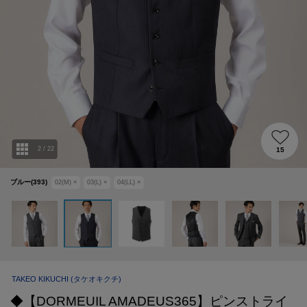
2
/
22
15
ブルー(393)
02(M)
×
03(L)
×
04(LL)
×
TAKEO KIKUCHI
(タケオキクチ)
◆【DORMEUIL AMADEUS365】ピンストライ