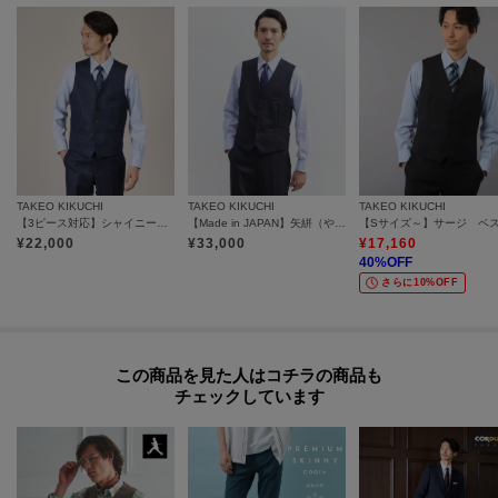
※照明の関係により、実際よりも色味が違って見える場合があります。ま
た、パソコン・スマートフォンなどの環境により、若干製品と画像のカラー
が異なる場合もございます。
モデル情報：身長186cm B88 W73 H92 着用サイズ：03（L）
TAKEO KIKUCHI
TAKEO KIKUCHI
TAKEO KIKUCHI
【3ピース対応】シャイニーシャークピンヘッド ベスト
【Made in JAPAN】矢絣（やがすり）ベスト／ スリーピース対応
【Sサイズ～】サージ ベ
¥
22,000
¥
33,000
¥
17,160
40
%OFF
さらに10%OFF
この商品を見た人はコチラの商品も
チェックしています