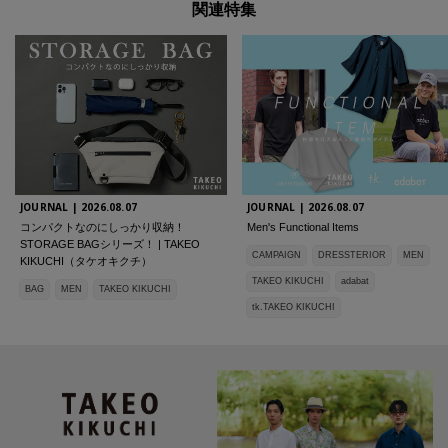
関連特集
JOURNAL |
2026.08.07
JOURNAL |
2026.08.07
コンパクトなのにしっかり収納！
Men's Functional Items
STORAGE BAGシリーズ！ | TAKEO
CAMPAIGN
DRESSTERIOR
MEN
KIKUCHI（タケオキクチ）
TAKEO KIKUCHI
adabat
BAG
MEN
TAKEO KIKUCHI
tk.TAKEO KIKUCHI