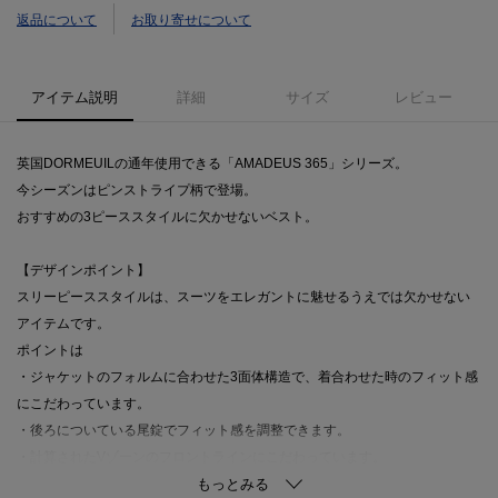
返品について
お取り寄せについて
アイテム説明
詳細
サイズ
レビュー
英国DORMEUILの通年使用できる「AMADEUS 365」シリーズ。
今シーズンはピンストライプ柄で登場。
おすすめの3ピーススタイルに欠かせないベスト。
【デザインポイント】
スリーピーススタイルは、スーツをエレガントに魅せるうえでは欠かせない
アイテムです。
ポイントは
・ジャケットのフォルムに合わせた3面体構造で、着合わせた時のフィット感
にこだわっています。
・後ろについている尾錠でフィット感を調整できます。
・計算されたVゾーンのフロントラインにこだわっています。