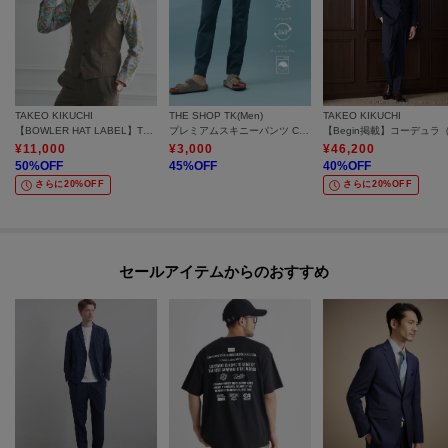
TAKEO KIKUCHI
THE SHOP TK(Men)
TAKEO KIKUCHI
【BOWLER HAT LABEL】TWトロピカルシャンブレー JAZZベスト
プレミアムスキニーパンツ COOL 360°ストレッチ／接触冷感／全4サイズ・4色展開
¥
11,000
¥
3,000
¥
46,200
50
%OFF
45
%OFF
40
%OFF
さらに20%OFF
さらに20%OFF
セールアイテムからのおすすめ