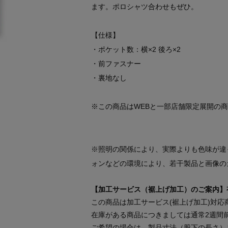
ます。ポロシャツ合わせもぜひ。
【仕様】
・ポケット数：横×2 後ろ×2
・前ファスナー
・裏地なし
※この商品はWEBと一部店舗限定展開の
※照明の関係により、実際よりも色味が違
ォンなどの環境により、若干製品と画像の
【加工サービス（裾上げ加工）のご案内】
この商品は加工サービス(裾上げ加工)対応
在庫がある商品につきましては通常2週間
ご希望の場合は、製品寸法（股下の長さ）