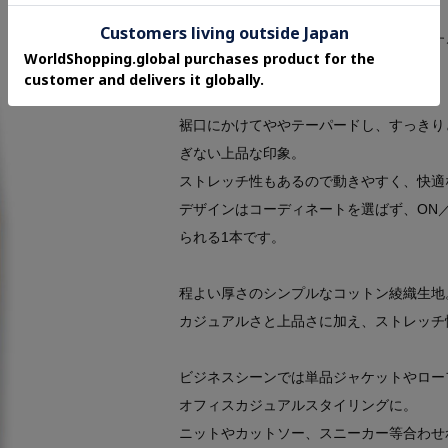
Features
オフィスカジュアルスタイルにもマッチす
【デザインポイント】
裾口にかけてややテーパードし、すっきり
ぎない上品な印象。
ストレッチ性もあるので動きやすく、快適
デザインはコーディネートを選ばず、ON
られる1本です。
程よい厚さのシンプルなコットン綾織生地
カジュアルさと上品さに加え、ストレッチ
ビジネスシーンでは単品ジャケットやロー
オフィスカジュアルスタイリングに。
ニットやカットソー、スニーカー等合わせ