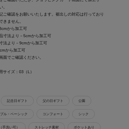
い。
記ご確認をお願いいたします。裾出しの対応は行っており
できません。
cmから加工可
品寸法より－5cmから加工可
寸法より－9cmから加工可
cmから加工可
画面でご確認ください。
 着用サイズ：03（L）
記念日ギフト
父の日ギフト
公園
プル・ベーシック
コンフォート
シック
（手洗い可）
ストレッチ素材
ポケットあり