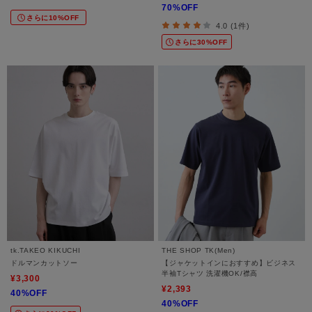
70%OFF
クス】
さらに10%OFF
4.0 (1件)
さらに30%OFF
tk.TAKEO KIKUCHI
THE SHOP TK(Men)
ドルマンカットソー
【ジャケットインにおすすめ】ビジネス
半袖Tシャツ 洗濯機OK/襟高
¥3,300
¥2,393
40%OFF
40%OFF