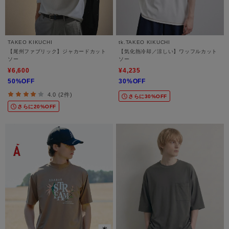
TAKEO KIKUCHI
tk.TAKEO KIKUCHI
【尾州ファブリック】ジャカードカット
【気化熱冷却／涼しい】ワッフルカット
ソー
ソー
¥6,600
¥4,235
50%OFF
30%OFF
4.0 (2件)
さらに30%OFF
さらに20%OFF