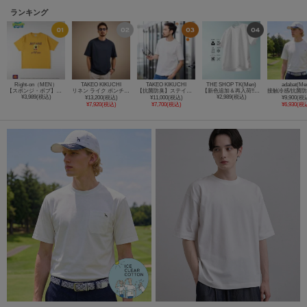
ランキング
Right-on（MEN）
TAKEO KIKUCHI
TAKEO KIKUCHI
THE SHOP TK(Men)
adabat(Me
【スポンジ・ボブ】プリントTシャツ（親子リンク）
リネン ライク ポンチ プルオーバー
【抗菌防臭】ステイフレッシュ Tシャツ
【新色追加＆再入荷!!】【接触冷感/吸水速乾/UVカット/透け防止/遮熱】BO-NO TEE/ボーノTシャツ
¥3,989(税込)
¥2,989(税込)
¥13,200(税込)
¥11,000(税込)
¥9,900(税
¥7,920(税込)
¥7,700(税込)
¥6,930(税