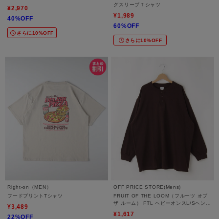
グスリーブＴシャツ
¥2,970
¥1,989
40%OFF
60%OFF
さらに10%OFF
さらに10%OFF
Right-on（MEN）
OFF PRICE STORE(Mens)
フードプリントTシャツ
FRUIT OF THE LOOM（フルーツ オブ
ザ ルーム） FTL ヘビーオンスL/Sヘンリ
¥3,489
ーネック【SALE/セール/オフプライス/
¥1,617
22%OFF
カジュアル/デイリー/トレンド/ユニセッ