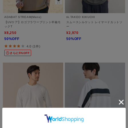
ADABAT STREAM(Mens)
tk.TAKEO KIKUCHI
【UVケア】ロゴフラワープリント半袖モ
スムースシルケット レイヤードカットソ
ックT
ー
¥8,250
¥2,970
50%OFF
50%OFF
4.0 (1件)
さらに5%OFF