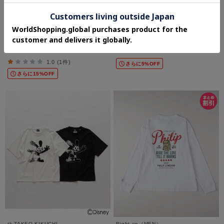
TAKEO KIKUCHI
tk.TAKEO KIKUCHI
ハイゲージ モックネックＴシャツ
バックラインカットソー
¥7,700
¥3,465
50%OFF
50%OFF
1.0 (1件)
さらに5%OFF
さらに15%OFF
tk.TAKEO KIKUCHI
Right-on（MEN）