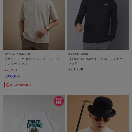
TAKEO KIKUCHI
adabat(Men)
リネン ライク 鹿の子 ヘンリー ハーフ
【ADABAT NAVY】ワンポイントロゴモ
ヘンリー ネック
ックT
¥13,200
¥7,700
50%OFF
さらに15%OFF