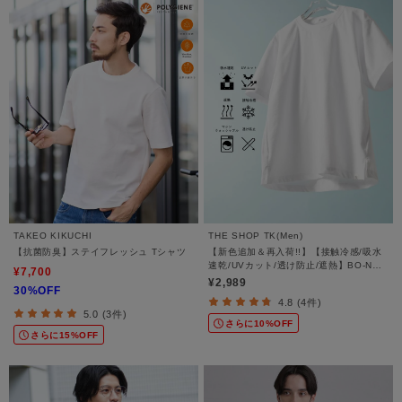
TAKEO KIKUCHI
THE SHOP TK(Men)
【抗菌防臭】ステイフレッシュ Tシャツ
【新色追加＆再入荷!!】【接触冷感/吸水
速乾/UVカット/透け防止/遮熱】BO-NO
¥7,700
TEE/ボーノTシャツ
¥2,989
30%OFF
4.8 (4件)
5.0 (3件)
さらに10%OFF
さらに15%OFF