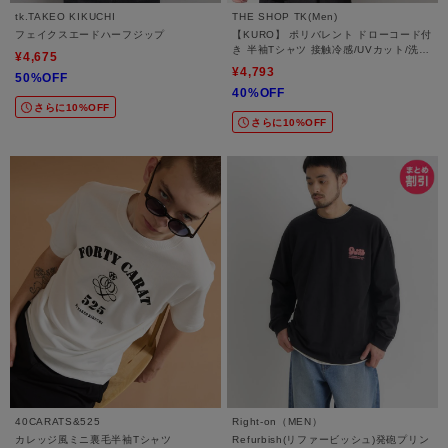
tk.TAKEO KIKUCHI
THE SHOP TK(Men)
フェイクスエードハーフジップ
【KURO】 ポリバレント ドローコード付
き 半袖Tシャツ 接触冷感/UVカット/洗濯
¥4,675
機OK
¥4,793
50%OFF
40%OFF
さらに10%OFF
さらに10%OFF
40CARATS&525
Right-on（MEN）
カレッジ風ミニ裏毛半袖Tシャツ
Refurbish(リファービッシュ)発砲プリン