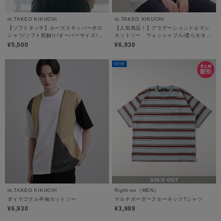
tk.TAKEO KIKUCHI
tk.TAKEO KIKUCHI
【ソフトタッチ】ルーズスキッパーポロ
【人気商品！】グラデーションドルマン
シャツ/ソフト肌触り/オーバーサイズ/ル
カットソー ウォッシャブル/柔らかタッ
ーズ/ドロップショルダー/通気性
チ/ふっくら/ドルマンスリーブ/リックス
¥5,500
¥6,930
シルエット
NEW
SOLD OUT
tk.TAKEO KIKUCHI
Right-on（MEN）
ダイヤゴナル半袖カットソー
マルチボーダークルーネックTシャツ
¥6,930
¥3,989