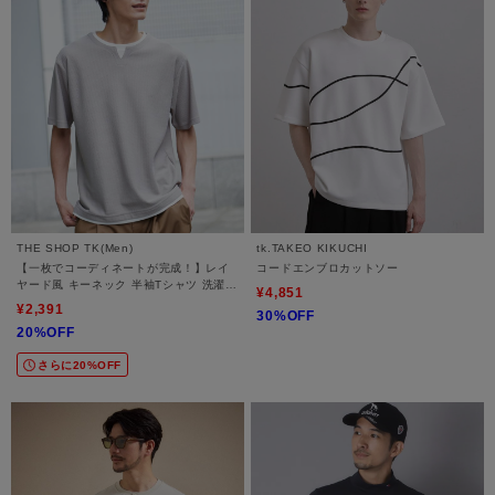
THE SHOP TK(Men)
tk.TAKEO KIKUCHI
【一枚でコーディネートが完成！】レイ
コードエンブロカットソー
ヤード風 キーネック 半袖Tシャツ 洗濯機
¥4,851
OK
¥2,391
30%OFF
20%OFF
さらに20%OFF