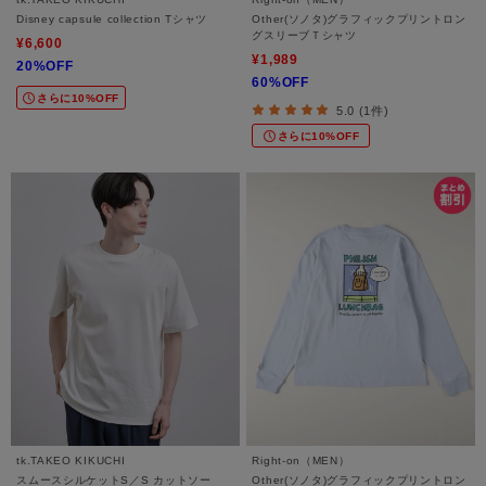
Disney capsule collection Tシャツ
Other(ソノタ)グラフィックプリントロン
グスリーブＴシャツ
¥6,600
¥1,989
20%OFF
60%OFF
さらに10%OFF
5.0 (1件)
さらに10%OFF
tk.TAKEO KIKUCHI
Right-on（MEN）
スムースシルケットS／S カットソー
Other(ソノタ)グラフィックプリントロン