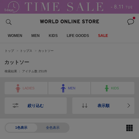
WOMEN
MEN
KIDS
LIFE GOODS
SALE
トップ
トップス
カットソー
カットソー
検索結果 ： アイテム数
251
件
LADIES
MEN
KIDS
絞り込む
表示順
1色表示
全色表示