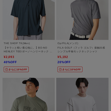
THE SHOP TK(Men)
Op/FILA(メンズ)
【サラッと軽い着心地に。】BO-NO
FILA GOLF（フィラ ゴルフ）接触冷感
HENLEY TEE/ボーノヘンリーネック T
シンプル半袖モックネックシャツ
シャツ 吸水速乾/洗濯機OK
¥2,093
¥5,192
40%OFF
20%OFF
さらに10%OFF
さらに10%OFF