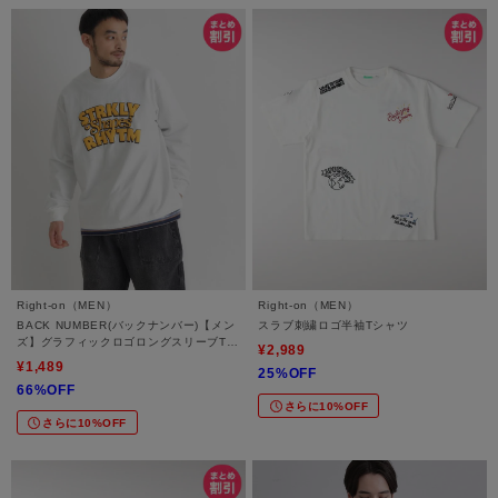
Right-on（MEN）
Right-on（MEN）
BACK NUMBER(バックナンバー)【メン
スラブ刺繍ロゴ半袖Tシャツ
ズ】グラフィックロゴロングスリーブTシ
¥2,989
ャツ
¥1,489
25%OFF
66%OFF
さらに10%OFF
さらに10%OFF