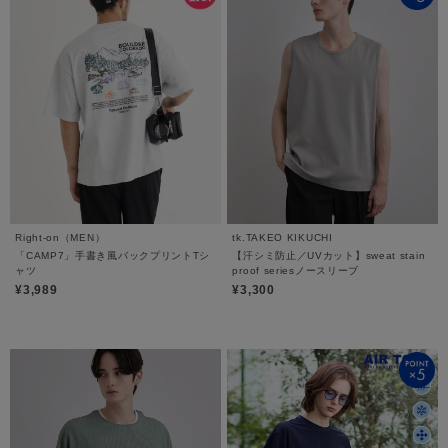
Right-on（MEN）
tk.TAKEO KIKUCHI
「CAMP7」手書き風バックプリントTシ
【汗シミ防止／UVカット】sweat stain
ャツ
proof seriesノースリーブ
¥3,989
¥3,300