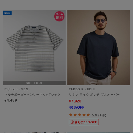
NEW
SOLD OUT
Right-on（MEN）
TAKEO KIKUCHI
マルチボーダーヘンリーネックTシャツ
リネン ライク ポンチ プルオーバー
¥4,489
¥7,920
40%OFF
5.0 (1件)
さらに10%OFF