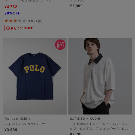
ットソー/柔らか/ふわふわタッチ
子リンク）
¥3,989
¥4,752
20%OFF
3.0 (1件)
さらに30%OFF
Right-on（MEN）
tk.TAKEO KIKUCHI
ツイルワッペンロゴTシャツ
【人気商品！】カラースイッチハーフジ
ップポロ／ドロップショルダー／ポロシ
¥3,989
ャツ／ドライタッチ
¥7,700